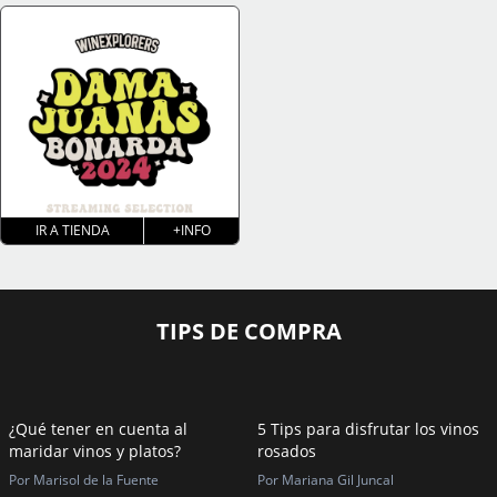
IR A TIENDA
+INFO
TIPS DE COMPRA
¿Qué tener en cuenta al
5 Tips para disfrutar los vinos
maridar vinos y platos?
rosados
Por Marisol de la Fuente
Por Mariana Gil Juncal