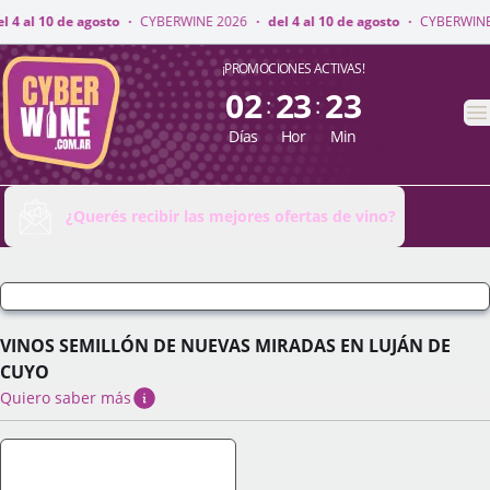
NE 2026
·
del 4 al 10 de agosto
·
CYBERWINE 2026
·
del 4 al 10 de agosto
CyberWine
¡PROMOCIONES ACTIVAS!
02
23
23
:
:
A
Días
Hor
Min
¿Querés recibir las mejores ofertas de vino?
VINOS SEMILLÓN DE NUEVAS MIRADAS EN LUJÁN DE
CUYO
Quiero saber más