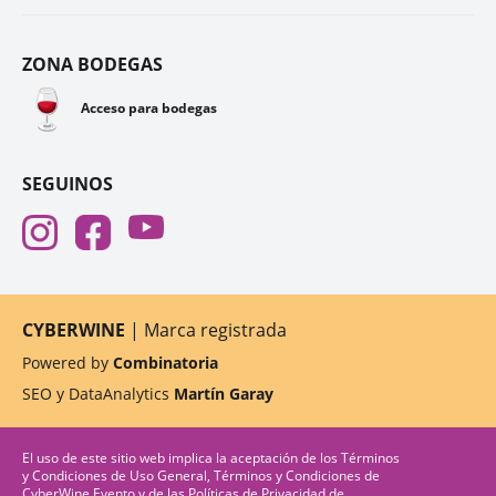
ZONA BODEGAS
🍷
Acceso para bodegas
SEGUINOS
CYBERWINE
| Marca registrada
Powered by
Combinatoria
SEO y DataAnalytics
Martín Garay
El uso de este sitio web implica la aceptación de los
Términos
y Condiciones de Uso General
,
Términos y Condiciones de
CyberWine Evento
y de las
Políticas de Privacidad
de