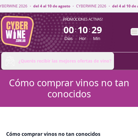
ERWINE 2026
·
del 4 al 10 de agosto
·
CYBERWINE 2026
·
del 4 al 10 de a
CyberWine
¡PROMOCIONES ACTIVAS!
00
10
29
:
:
A
Días
Hor
Min
¿Querés recibir las mejores ofertas de vino?
Cómo comprar vinos no tan
conocidos
Cómo comprar vinos no tan conocidos