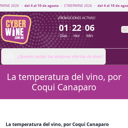
INE 2026
·
del 4 al 10 de agosto
·
CYBERWINE 2026
·
del 4 al 10 de agost
CyberWine
¡PROMOCIONES ACTIVAS!
01
22
06
:
:
A
Días
Hor
Min
¿Querés recibir las mejores ofertas de vino?
La temperatura del vino, por
Coqui Canaparo
La temperatura del vino, por Coqui Canaparo