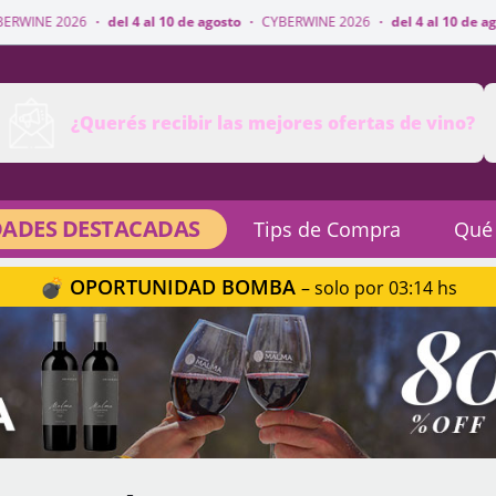
del 4 al 10 de agosto
·
CYBERWINE 2026
·
del 4 al 10 de agosto
·
CYBERWI
¿Querés recibir las mejores ofertas de vino?
ADES DESTACADAS
Tips de Compra
Qué
💣 OPORTUNIDAD BOMBA
– solo por 03:14 hs