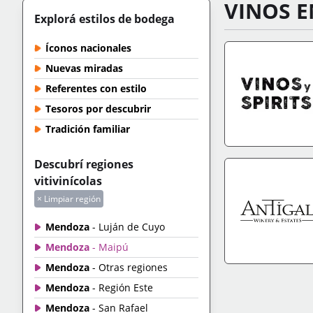
VINOS E
Explorá estilos de bodega
Íconos nacionales
Nuevas miradas
Referentes con estilo
Tesoros por descubrir
Tradición familiar
IR A TIENDA
+IN
Descubrí regiones
vitivinícolas
× Limpiar región
Mendoza
- Luján de Cuyo
Mendoza
- Maipú
Mendoza
- Otras regiones
IR A TIENDA
+IN
Mendoza
- Región Este
Mendoza
- San Rafael