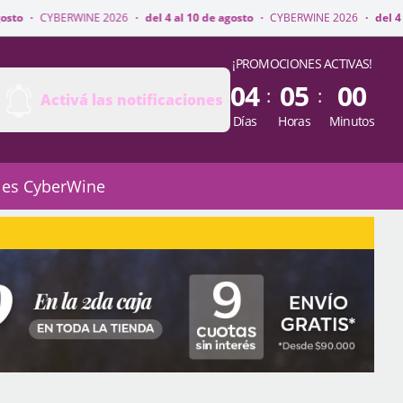
NE 2026
·
del 4 al 10 de agosto
·
CYBERWINE 2026
·
del 4 al 10 de agosto
¡PROMOCIONES ACTIVAS!
04
05
00
:
:
Activá las notificaciones
Días
Horas
Minutos
 es CyberWine