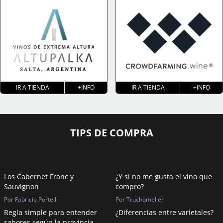
IR A TIENDA
+INFO
IR A TIENDA
+INFO
TIPS DE COMPRA
Los Cabernet Franc y
¿Y si no me gusta el vino que
Sauvignon
compro?
Por Fabricio Portelli
Por Truchomelier
Regla simple para entender
¿Diferencias entre varietales?
sabores según la provincia