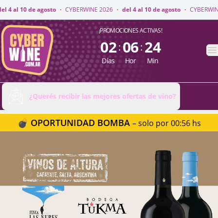
WINE 2026
·
del 4 al 10 de agosto
·
CYBERWINE 2026
·
del 4 al 10 de agos
CyberWine
¡PROMOCIONES ACTIVAS!
02
06
24
:
:
A
Días
Hor
Min
¿Querés recibir las mejores ofertas de vino?
💣 OPORTUNIDAD BOMBA
– solo por 00:56 hs