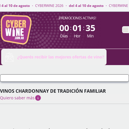
NE 2026
·
del 4 al 10 de agosto
·
CYBERWINE 2026
·
del 4 al 10 de agosto
CyberWine
¡PROMOCIONES ACTIVAS!
00
01
35
:
:
A
Días
Hor
Min
¿Querés recibir las mejores ofertas de vino?
VINOS CHARDONNAY DE TRADICIÓN FAMILIAR
Quiero saber más