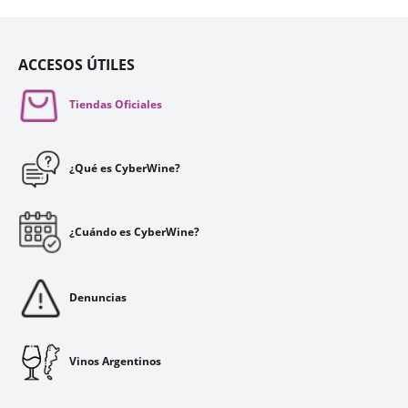
ACCESOS ÚTILES
Tiendas Oficiales
¿Qué es CyberWine?
¿Cuándo es CyberWine?
Denuncias
Vinos Argentinos