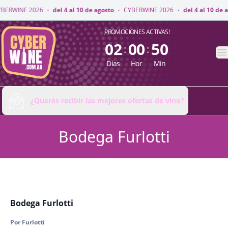
ERWINE 2026
·
del 4 al 10 de agosto
·
CYBERWINE 2026
·
del 4 al 10 de ag
CyberWine
¡PROMOCIONES ACTIVAS!
02
00
50
:
:
A
Días
Hor
Min
¿Querés recibir las mejores ofertas de vino?
Bodega Furlotti
Bodega Furlotti
Por Furlotti