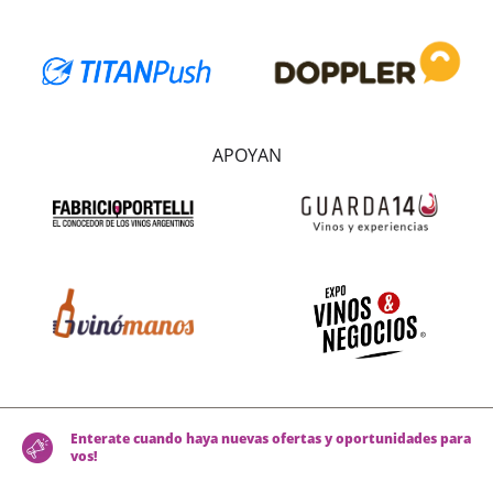
APOYAN
Enterate cuando haya nuevas ofertas y oportunidades para
vos!