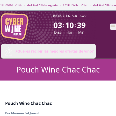
ERWINE 2026
·
del 4 al 10 de agosto
·
CYBERWINE 2026
·
del 4 al 10 de ag
CyberWine
¡PROMOCIONES ACTIVAS!
03
10
39
:
:
A
Días
Hor
Min
¿Querés recibir las mejores ofertas de vino?
Pouch Wine Chac Chac
Pouch Wine Chac Chac
Por Mariana Gil Juncal