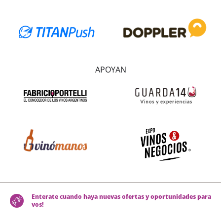
APOYAN
Enterate cuando haya nuevas ofertas y oportunidades para
vos!