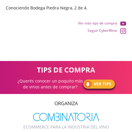
Conociendo Bodega Piedra Negra, 2 de 4.
Ver más tips de compra
Seguir CyberWine
TIPS DE COMPRA
¿Querés conocer un poquito más
VER TIPS
de vinos antes de comprar?
ORGANIZA
ECOMMERCE PARA LA INDUSTRIA DEL VINO