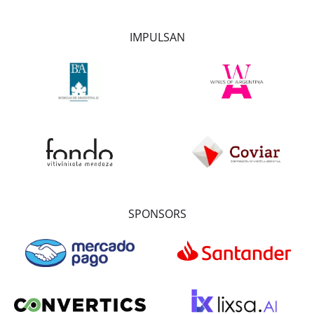
IMPULSAN
SPONSORS