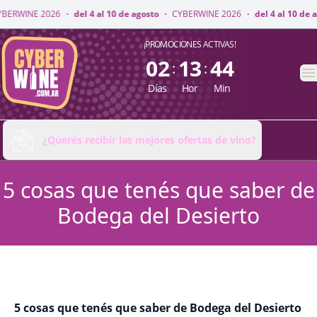
ERWINE 2026
·
del 4 al 10 de agosto
·
CYBERWINE 2026
·
del 4 al 10 de ag
CyberWine
¡PROMOCIONES ACTIVAS!
02
13
44
:
:
A
Días
Hor
Min
¿Querés recibir las mejores ofertas de vino?
5 cosas que tenés que saber de
Bodega del Desierto
5 cosas que tenés que saber de Bodega del Desierto