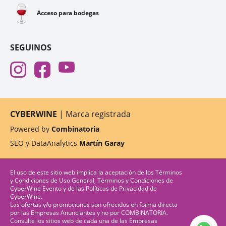
🍷
Acceso para bodegas
SEGUINOS
CYBERWINE
| Marca registrada
Powered by
Combinatoria
SEO y DataAnalytics
Martín Garay
El uso de este sitio web implica la aceptación de los
Términos
y Condiciones de Uso General
,
Términos y Condiciones de
CyberWine Evento
y de las
Políticas de Privacidad
de
CyberWine.
Las ofertas y/o promociones son ofrecidos en forma directa
por las Empresas Anunciantes y no por COMBINATORIA.
Consulte los sitios web de cada una de las Empresas